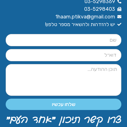
03-5298369
03-5298403
1haam.ptikva@gmail.com
יש להזדהות ולהשאיר מספר טלפון!
שלחו עכשיו
צרו קשר תיכון ״אחד העם״