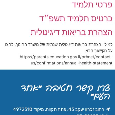
פרטי תלמיד
כרטיס תלמיד תשפ״ד
הצהרת בריאות דיגיטלית
למילוי הצהרת בריאות דיגיטלית שנתית של משרד החינוך, לחצו
על הקישור הבא:
https://parents.education.gov.il/prhnet/contact-
us/confirmations/annual-health-statement
צרו קשר חטיבה ״אחד
העם״
רחוב זכרון יעקב 43, פתח תקווה, מיקוד 4972318